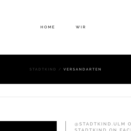
HOME
WIR
STADTKIND
/
VERSANDARTEN
@STADTKIND.ULM 
STADTKIND ON FA